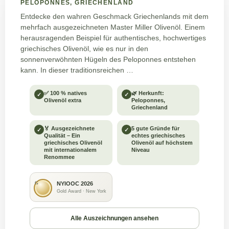
PELOPONNES, GRIECHENLAND
Entdecke den wahren Geschmack Griechenlands mit dem
mehrfach ausgezeichneten Master Miller Olivenöl. Einem
herausragenden Beispiel für authentisches, hochwertiges
griechisches Olivenöl, wie es nur in den
sonnenverwöhnten Hügeln des Peloponnes entstehen
kann. In dieser traditionsreichen …
✅ 100 % natives
🌿 Herkunft:
✓
✓
Olivenöl extra
Peloponnes,
Griechenland
🏅 Ausgezeichnete
5 gute Gründe für
✓
✓
Qualität – Ein
echtes griechisches
griechisches Olivenöl
Olivenöl auf höchstem
mit internationalem
Niveau
Renommee
G
NYIOOC 2026
Gold Award · New York
Alle Auszeichnungen ansehen