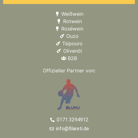
Weißwein
Rotwein
Roséwein
Ouzo
Tsipouro
Olivenöl
B2B
Offizieller Partner von:
0171 3294912
info@filareti.de