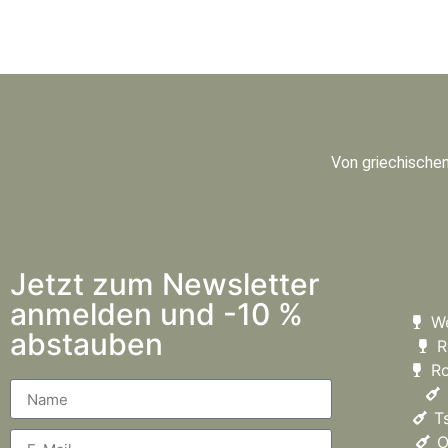
Von griechischen
Jetzt zum Newsletter
anmelden und -10 %
W
abstauben
R
R
T
O