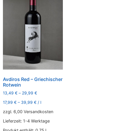
Avdiros Red – Griechischer
Rotwein
13,49
€
–
29,99
€
17,99
€
–
39,99
€
/
l
zzgl. 6,00 Versandkosten
Lieferzeit:
1-4 Werktage
Produkt enthält: 0,75
l