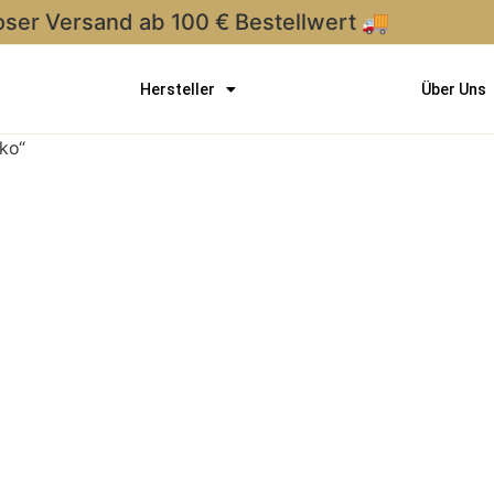
oser Versand ab 100 € Bestellwert 🚚
Hersteller
Über Uns
ko“