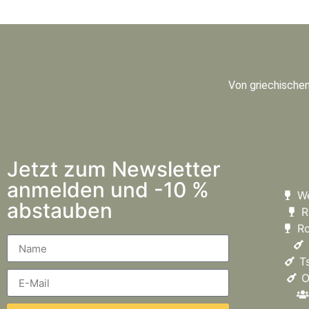
Von griechischen
Jetzt zum Newsletter
anmelden und -10 %
W
abstauben
R
R
T
O