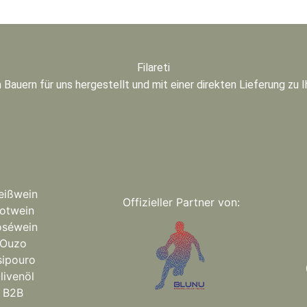
Filareti
 Bauern für uns hergestellt und mit einer direkten Lieferung zu 
eißwein
Offizieller Partner von:
otwein
oséwein
Ouzo
sipouro
livenöl
B2B